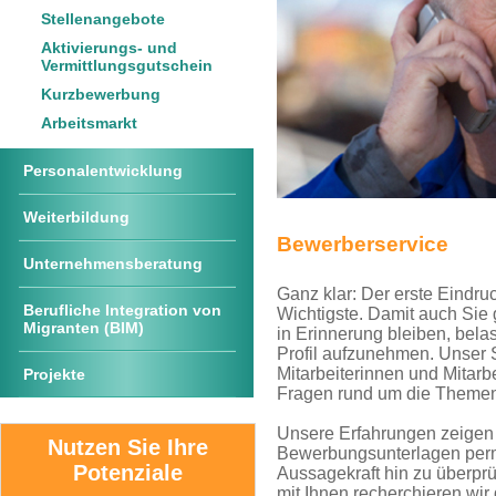
Stellenangebote
Aktivierungs- und
Vermittlungsgutschein
Kurzbewerbung
Arbeitsmarkt
Personalentwicklung
Weiterbildung
Bewerberservice
Unternehmensberatung
Ganz klar: Der erste Eindru
Berufliche Integration von
Wichtigste. Damit auch Sie gl
Migranten (BIM)
in Erinnerung bleiben, belas
Profil aufzunehmen. Unser 
Mitarbeiterinnen und Mitarbe
Projekte
Fragen rund um die Themen
Unsere Erfahrungen zeigen u
Nutzen Sie Ihre
Bewerbungsunterlagen perma
Potenziale
Aussagekraft hin zu überpr
mit Ihnen recherchieren wir