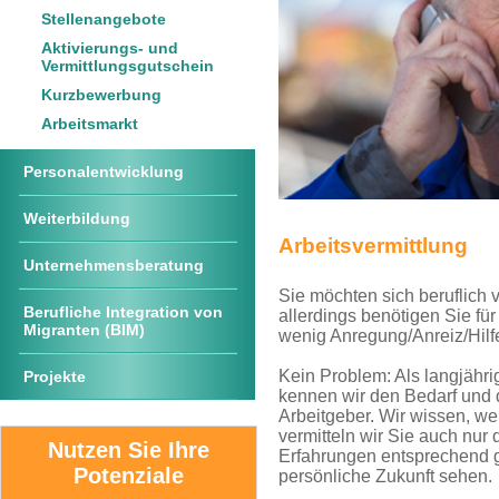
Stellenangebote
Aktivierungs- und
Vermittlungsgutschein
Kurzbewerbung
Arbeitsmarkt
Personalentwicklung
Weiterbildung
Arbeitsvermittlung
Unternehmensberatung
Sie möchten sich beruflich 
Berufliche Integration von
allerdings benötigen Sie für
Migranten (BIM)
wenig Anregung/Anreiz/Hil
Kein Problem: Als langjähr
Projekte
kennen wir den Bedarf und d
Arbeitgeber. Wir wissen, w
vermitteln wir Sie auch nur 
Nutzen Sie Ihre
Erfahrungen entsprechend g
Potenziale
persönliche Zukunft sehen.