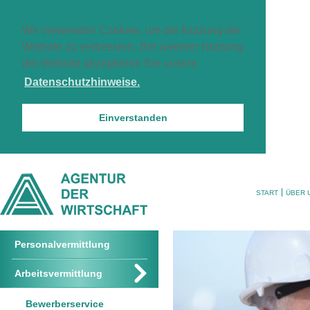
Wir verwenden Cookies, um die Nutzung der
Website zu verbessern. Bei weiterer Nutzung
der Website akzeptieren Sie unsere
Datenschutzhinweise.
Einverstanden
START
ÜBER 
Personalvermittlung
Arbeitsvermittlung
Bewerberservice