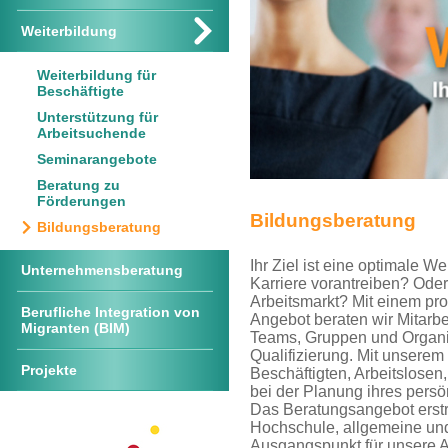
Weiterbildung
Weiterbildung für
Beschäftigte
Unterstützung für
Arbeitsuchende
Seminarangebote
Beratung zu
Förderungen
Bildungsberatung
Bildungsberatung
Ihr Ziel ist eine optimale W
Unternehmensberatung
Karriere vorantreiben? Oder
Arbeitsmarkt? Mit einem pro
Berufliche Integration von
Angebot beraten wir Mitarbe
Migranten (BIM)
Teams, Gruppen und Organ
Qualifizierung. Mit unsere
Projekte
Beschäftigten, Arbeitslosen,
bei der Planung ihres pers
Das Beratungsangebot erstre
Hochschule, allgemeine und
Ausgangspunkt für unsere A